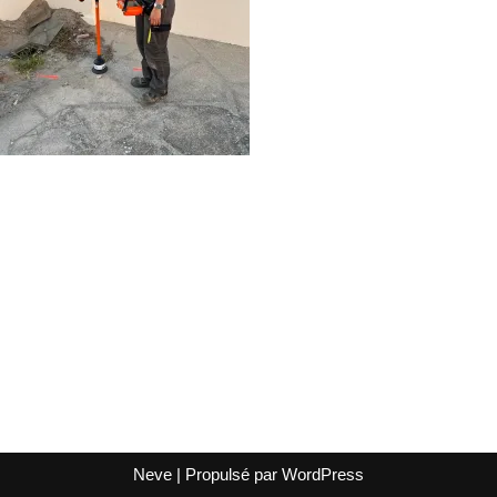
Neve
| Propulsé par
WordPress